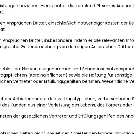
Leistungen beziehen. Hierzu hat er die korrekte URL seines Acco
t.
en Ansprüchen Dritter, einschließlich notwendiger Kosten der Rech
at.
 Ansprüchen Dritter, insbesondere indem er alle relevanten Info
rfolgreiche Geltendmachung von derartigen Ansprüchen Dritter e
schlossen. Hiervon ausgenommen sind Schadensersatzansprüche
agspflichten (Kardinalpflichten) sowie die Haftung für sonstige 
zlichen Vertreter oder Erfüllungsgehilfen beruhen. Wesentliche Ve
tet der Anbieter nur auf den vertragstypischen, vorhersehbaren 
 des Kunden aus einer Verletzung des Lebens, des Körpers oder 
nsten der gesetzlichen Vertreter und Erfüllungsgehilfen des An
nkungen gelten nicht, soweit der Anbieter den Mangel arglistig 