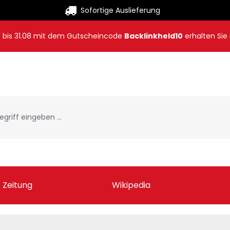
Sofortige Auslieferung
8
bis
31.08
mit dem Gutscheincode
Backlinkheld10
erhalten Sie
Zeitung
Wikipedia