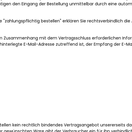
tigen den Eingang der Bestellung unmittelbar durch eine automa
e "zahlungspflichtig bestellen" erklären Sie rechtsverbindlich
 im Zusammenhang mit dem Vertragsschluss erforderlichen Inform
 hinterlegte E-Mail-Adresse zutreffend ist, der Empfang der E-Ma
ellen kein rechtlich bindendes Vertragsangebot unsererseits da
der gewünschten Ware gibt der Verbraucher ein für ihn verbindli