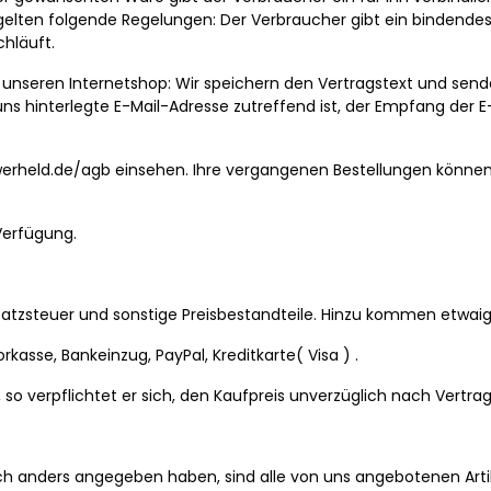
 gelten folgende Regelungen: Der Verbraucher gibt ein bindende
hläuft.
 unseren Internetshop: Wir speichern den Vertragstext und sende
uns hinterlegte E-Mail-Adresse zutreffend ist, der Empfang der 
lowerheld.de/agb einsehen. Ihre vergangenen Bestellungen könn
Verfügung.
satzsteuer und sonstige Preisbestandteile. Hinzu kommen etwai
kasse, Bankeinzug, PayPal, Kreditkarte( Visa ) .
so verpflichtet er sich, den Kaufpreis unverzüglich nach Vertrag
ich anders angegeben haben, sind alle von uns angebotenen Artikel